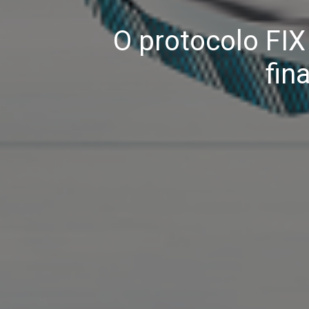
O protocolo FI
fin