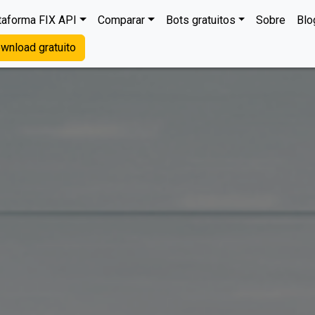
taforma FIX API
Comparar
Bots gratuitos
Sobre
Blo
wnload gratuito