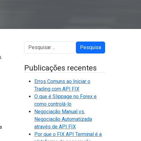
Pesquisa
.
Publicações recentes
Erros Comuns ao Iniciar o
Trading com API FIX
O que é Slippage no Forex e
como controlá-lo
Negociação Manual vs.
Negociação Automatizada
através de API FIX
a
Por que o FIX API Terminal é a