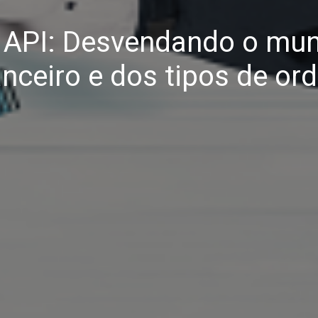
X API: Desvendando o mu
anceiro e dos tipos de or