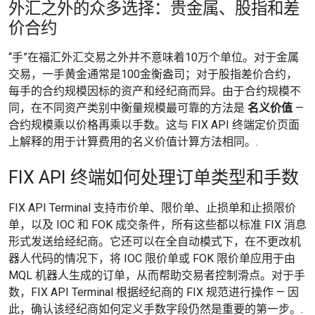
外汇之外的众多选择：贵金属、股指和差
价合约
“手”在福汇外汇交易之外并不意味着10万个单位。对于金属
交易，一手黄金通常是100金衡盎司；对于股指差价合约，
每手的合约规模因标的资产和经纪商而异。由于合约规模不
同，在不同资产类别中衡量规模最可靠的方法是
名义价值
—
合约规模乘以价格再乘以手数。这与 FIX API 终端定价页面
上解释的用于计算费用的名义价值计算方法相同。.
FIX API 终端如何处理订单类型和手数
FIX API Terminal 支持市价单、限价单、止损单和止损限价
单，以及 IOC 和 FOK 成交条件，所有这些都以标准 FIX 消息
形式发送给经纪商。它还可以在全自动模式下，在不更改机
器人代码的情况下，将 IOC 限价单或 FOK 限价单应用于由
MQL 机器人生成的订单，从而帮助交易者控制滑点。对于手
数，FIX API Terminal 根据经纪商的 FIX 规范进行操作 — 因
此，确认该经纪商如何定义手数字段仍然是重要的第一步。.