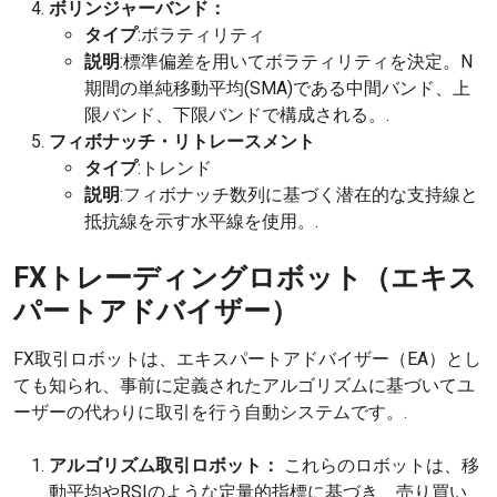
ボリンジャーバンド：
タイプ
:ボラティリティ
説明
:標準偏差を用いてボラティリティを決定。N
期間の単純移動平均(SMA)である中間バンド、上
限バンド、下限バンドで構成される。.
フィボナッチ・リトレースメント
タイプ
:トレンド
説明
:フィボナッチ数列に基づく潜在的な支持線と
抵抗線を示す水平線を使用。.
FXトレーディングロボット（エキス
パートアドバイザー）
FX取引ロボットは、エキスパートアドバイザー（EA）とし
ても知られ、事前に定義されたアルゴリズムに基づいてユ
ーザーの代わりに取引を行う自動システムです。.
アルゴリズム取引ロボット：
これらのロボットは、移
動平均やRSIのような定量的指標に基づき、売り買い