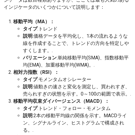
インジケータのいくつかについて説明します：
移動平均（MA）：
タイプ
:トレンド
説明
:価格データを平均化し、1本の流れるような
線を作成することで、トレンドの方向を特定しや
すくします。.
バリエーション
:単純移動平均(SMA)、指数移動平
均(EMA)、加重移動平均(WMA)。.
相対力指数（RSI）：
タイプ
:モメンタムオシレーター
説明
:値動きの速さと変化を測定し、買われすぎ、
売られすぎの状態を示す。0～100の範囲で表示。.
移動平均収束ダイバージェンス（MACD）：
タイプ
:トレンド・フォロー・モメンタム
説明
:2本の移動平均線の関係を示す。MACDライ
ン、シグナルライン、ヒストグラムで構成され
る。.