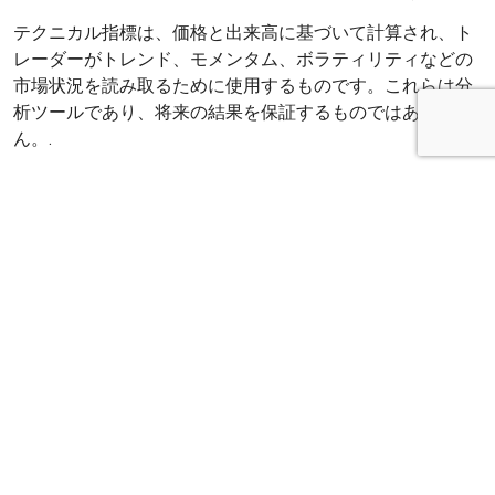
テクニカル指標は、価格と出来高に基づいて計算され、ト
レーダーがトレンド、モメンタム、ボラティリティなどの
市場状況を読み取るために使用するものです。これらは分
析ツールであり、将来の結果を保証するものではありませ
ん。.
Forex取引ロボットとは何ですか？
FX取引ロボットは、事前に定義されたルールに従って取引
を開始および管理する自動化されたプログラムです。MQL
エコシステムでは、これらのロボットはMQL4またはMQL5
のエキスパートアドバイザーとして記述されることがよく
あります。.
MQLロボットをFIX APIターミナルで使
用できますか？
はい。FIX APIターミナルは、MQLベースのロボットを使用