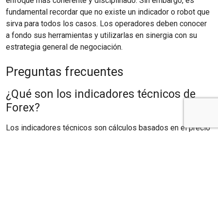
enfoque más coherente y disciplinado. Sin embargo, es
fundamental recordar que no existe un indicador o robot que
sirva para todos los casos. Los operadores deben conocer
a fondo sus herramientas y utilizarlas en sinergia con su
estrategia general de negociación.
Preguntas frecuentes
¿Qué son los indicadores técnicos de
Forex?
Los indicadores técnicos son cálculos basados en el precio
y el volumen que los traders utilizan para leer las
condiciones del mercado, como la tendencia, el momentum y
la volatilidad. Son herramientas de análisis, no garantías de
resultados futuros.
Un robot de trading de divisas (Forex)
es un programa informático que utiliza