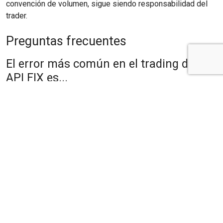
convención de volumen, sigue siendo responsabilidad del
trader.
Preguntas frecuentes
El error más común en el trading de la
API FIX es...
Dos destacan: asumir que un bróker soporta la API FIX
cuando no lo hace y malinterpretar cómo el bróker expresa
el volumen de la orden. Ambos se evitan consultando la
documentación de la API FIX del bróker con antelación.
¿Necesito probar el trading con FIX API
en una cuenta demo primero?
En la medida de lo posible, sí. Una cuenta de demostración o
de prueba de la API FIX te permite confirmar credenciales,
transmisión de precios y comportamiento de las órdenes