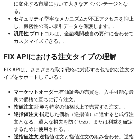
に変化する市場において大きなアドバンテージとな
る。.
セキュリティ
:堅牢なメカニズムが不正アクセスを抑止
し、機密性の高い取引データを保護します。.
汎用性
:プロトコルは、金融機関独自の要件に合わせて
カスタマイズできる。.
FIX APIにおける注文タイプの理解
FIX APIは、さまざまな取引戦略に対応する包括的な注文タ
イプをサポートしている：
マーケットオーダー
:有価証券の売買を、入手可能な最
良の価格で直ちに行う注文。.
指値注文
:証券を特定の価格以上で売買する注文。.
逆指値注文
:指定した価格（逆指値）に達すると成行注
文となる。過大な損失を防ぐため、または利益を確定
するために使用される。.
逆指値注文
:逆指値注文と指値注文の組み合わせ。逆指