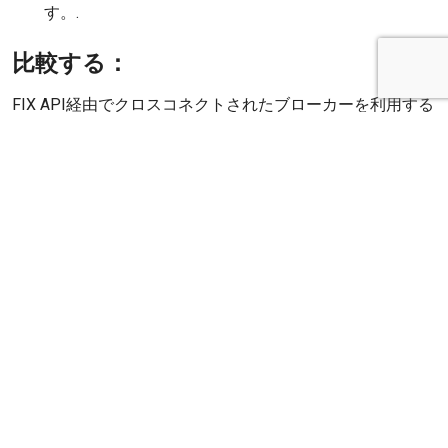
す。.
比較する：
FIX API経由でクロスコネクトされたブローカーを利用する
場合、スピードの向上は主にブローカーへの専用直通回線
を活用するためです。これは、データパケットが様々な要
因で遅くなる可能性のある従来のインターネットルートを
回避するためです。.
要するに、あまり時間にシビアでない取引スタイルでは標
準的なインターネット接続で十分かもしれないが、高頻度
トレーダーや裁定取引のようなスピードに大きく依存する
戦略に従事するトレーダーは、FIX APIを介した相互接続シ
ステムから大きな恩恵を受けるだろう。.
結論
トレーディングの世界ではどちらの接続方法にもそれ
ぞれのポジションがありますが、FIX APIを介したクロス接
続ブローカーが明確なスピード・アドバンテージを提供す