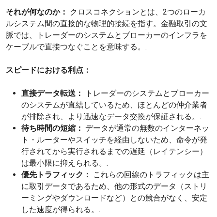
それが何なのか：
クロスコネクションとは、2つのローカ
ルシステム間の直接的な物理的接続を指す。金融取引の文
脈では、トレーダーのシステムとブローカーのインフラを
ケーブルで直接つなぐことを意味する。.
スピードにおける利点：
直接データ転送：
トレーダーのシステムとブローカー
のシステムが直結しているため、ほとんどの仲介業者
が排除され、より迅速なデータ交換が保証される。.
待ち時間の短縮：
データが通常の無数のインターネッ
ト・ルーターやスイッチを経由しないため、命令が発
行されてから実行されるまでの遅延（レイテンシー）
は最小限に抑えられる。.
優先トラフィック：
これらの回線のトラフィックは主
に取引データであるため、他の形式のデータ（ストリ
ーミングやダウンロードなど）との競合がなく、安定
した速度が得られる。.